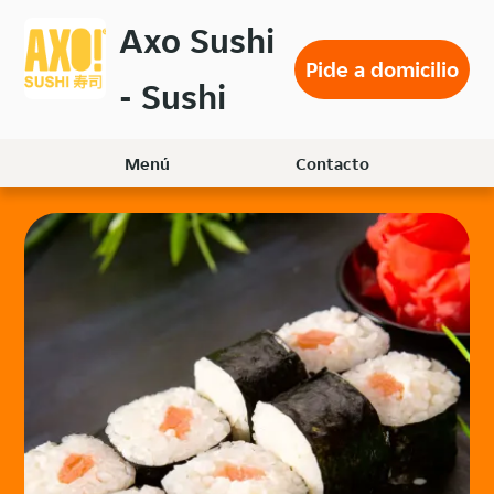
Volver
Axo Sushi
al
Pide a domicilio
menú
- Sushi
principal
Menú
Contacto